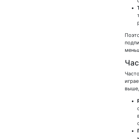
Поэто
подпи
мень
Час
Часто
играе
выше,