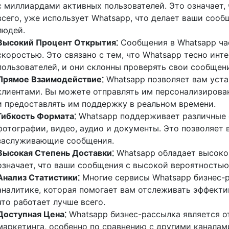
с миллиардами активных пользователей. Это означает, 
всего, уже использует Whatsapp, что делает ваши соо
людей.
Высокий Процент Открытия⁚
Сообщения в Whatsapp ча
скоростью. Это связано с тем, что Whatsapp тесно инт
пользователей, и они склонны проверять свои сообщени
Прямое Взаимодействие⁚
Whatsapp позволяет вам уста
клиентами. Вы можете отправлять им персонализирова
и предоставлять им поддержку в реальном времени.
Гибкость Формата⁚
Whatsapp поддерживает различные 
фотографии, видео, аудио и документы. Это позволяет
заслуживающие сообщения.
Высокая Степень Доставки⁚
Whatsapp обладает высоко
означает, что ваши сообщения с высокой вероятностью
Анализ Статистики⁚
Многие сервисы Whatsapp бизнес-р
аналитике, которая помогает вам отслеживать эффекти
что работает лучше всего.
Доступная Цена⁚
Whatsapp бизнес-рассылка является 
маркетинга, особенно по сравнению с другими каналам