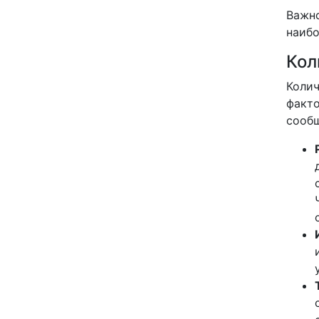
Важно
наибо
Кол
Колич
факто
сообщ