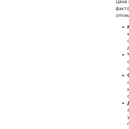
Цена 
факто
оптим