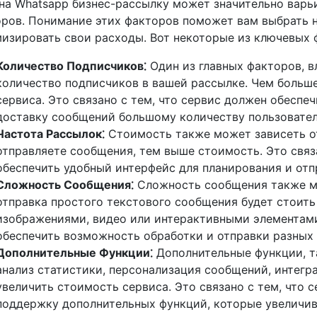
на Whatsapp бизнес-рассылку может значительно варь
ров. Понимание этих факторов поможет вам выбрать 
изировать свои расходы. Вот некоторые из ключевых 
Количество Подписчиков⁚
Один из главных факторов, 
количество подписчиков в вашей рассылке. Чем больш
сервиса. Это связано с тем, что сервис должен обеспе
доставку сообщений большому количеству пользовател
Частота Рассылок⁚
Стоимость также может зависеть о
отправляете сообщения, тем выше стоимость. Это связ
обеспечить удобный интерфейс для планирования и отп
Сложность Сообщения⁚
Сложность сообщения также мо
отправка простого текстового сообщения будет стоить
изображениями, видео или интерактивными элементами.
обеспечить возможность обработки и отправки разных 
Дополнительные Функции⁚
Дополнительные функции, т
анализ статистики, персонализация сообщений, интегра
увеличить стоимость сервиса. Это связано с тем, что 
поддержку дополнительных функций, которые увеличив