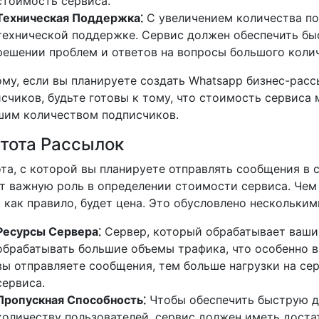
стоимость сервиса.
Техническая Поддержка⁚
С увеличением количества по
технической поддержке. Сервис должен обеспечить б
решении проблем и ответов на вопросы большого колич
му, если вы планируете создать Whatsapp бизнес-рас
счиков, будьте готовы к тому, что стоимость сервиса
шим количеством подписчиков.
тота Рассылок
та, с которой вы планируете отправлять сообщения в 
т важную роль в определении стоимости сервиса. Чем
 как правило, будет цена. Это обусловлено нескольки
Ресурсы Сервера⁚
Сервер, который обрабатывает ваши
обрабатывать большие объемы трафика, что особенно 
вы отправляете сообщения, тем больше нагрузки на се
сервиса.
Пропускная Способность⁚
Чтобы обеспечить быструю 
количеству пользователей, сервис должен иметь дост