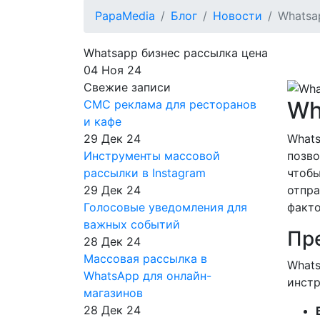
PapaMedia
Блог
Новости
Whatsa
Whatsapp бизнес рассылка цена
04 Ноя 24
Свежие записи
Wh
СМС реклама для ресторанов
и кафе
What
29 Дек 24
позво
Инструменты массовой
чтобы
рассылки в Instagram
отпра
29 Дек 24
факто
Голосовые уведомления для
важных событий
Пр
28 Дек 24
Массовая рассылка в
Whats
WhatsApp для онлайн-
инстр
магазинов
28 Дек 24