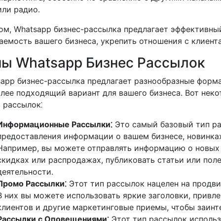
или радио.
ом, Whatsapp бизнес-рассылка предлагает эффективны
аемость вашего бизнеса, укрепить отношения с клиент
пы Whatsapp Бизнес Рассылок
app бизнес-рассылка предлагает разнообразные форма
лее подходящий вариант для вашего бизнеса. Вот нек
 рассылок⁚
Информационные Рассылки⁚
Это самый базовый тип ра
предоставления информации о вашем бизнесе, новинках
Например, вы можете отправлять информацию о новых т
скидках или распродажах, публиковать статьи или пол
деятельности.
Промо Рассылки⁚
Этот тип рассылок нацелен на продви
В них вы можете использовать яркие заголовки, привл
клиентов и другие маркетинговые приемы, чтобы заинт
Рассылки с Оповещениями⁚
Этот тип рассылок исполь