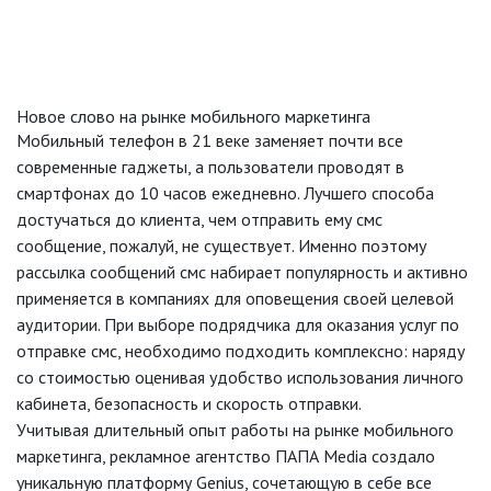
отчетность и статистику в виде красивых графиков и
диаграмм.
Интеграция с любыми CRM и сайтами
Новое слово на рынке мобильного маркетинга
При необходимости, в личном кабинете расположена вся
Мобильный телефон в 21 веке заменяет почти все
документация для интеграции с платформой по API / SMPP
современные гаджеты, а пользователи проводят в
протоколам.
смартфонах до 10 часов ежедневно. Лучшего способа
достучаться до клиента, чем отправить ему смс
сообщение, пожалуй, не существует. Именно поэтому
рассылка сообщений смс набирает популярность и активно
применяется в компаниях для оповещения своей целевой
аудитории. При выборе подрядчика для оказания услуг по
отправке смс, необходимо подходить комплексно: наряду
со стоимостью оценивая удобство использования личного
кабинета, безопасность и скорость отправки.
Учитывая длительный опыт работы на рынке мобильного
маркетинга, рекламное агентство ПАПА Media создало
уникальную платформу Genius, сочетающую в себе все