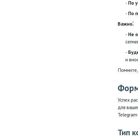
По 
По 
Важно⁚
Не 
сегме
Буд
и вно
Помните,
Форм
Успех ра
для ваше
Telegram-
Тип к