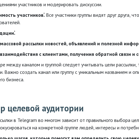
ениями участников и модерировать дискуссии.
имость участников⁚
Все участники группы видят друг друга, ч
ователей.
дации⁚
 массовой рассылки новостей, объявлений и полезной инфо
 взаимодействия с клиентами, получения обратной связи и 
ре между каналом и группой следует учитывать цели рассылки, 
и. Важно создать канал или группу с уникальным названием и о
го бизнеса.
р целевой аудитории
ссылки в Telegram во многом зависит от правильного выбора цел
окусироваться на конкретной группе людей, интересы и потре
олько шагов, которые помогут вам определить свою целев