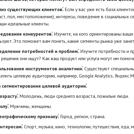
лиз существующих клиентов⁚
Если у вас уже есть база клиент
аст, пол, местоположение), интересы, поведение в социальных с
аши идеальные клиенты.
ледование конкурентов⁚
Изучите, на кого ориентированы ваши 
ьзуют. Это поможет вам понять, какие сегменты рынка уже заня
еделение потребностей и проблем⁚
Изучите потребности и п
 решения они ищут? Как ваш продукт или услуга могут им помоч
ользование инструментов аналитики⁚
Существуют специальны
елить целевую аудиторию, например, Google Analytics, Яндекс.Ме
 сегментирования целевой аудитории⁚
озрасту⁚
Молодежь, люди среднего возраста, пожилые люди.
олу⁚
Мужчины, женщины.
географическому признаку⁚
Город, регион, страна.
интересам⁚
Спорт, музыка, кино, технологии, путешествия, еда, 