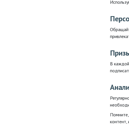
Использу
Перс
Обращайт
привлека
Призы
В каждой
подписать
Анали
Регулярно
необходи
Помните,
контент,