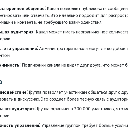
остороннее общение⁚
Канал позволяет публиковать сообщения,
нтировать или отвечать. Это идеально подходит для распростр
мации и контента, не требующего взаимодействия.
ьшая аудитория⁚
Канал может иметь неограниченное количеств
орию.
стота управления⁚
Администраторы канала могут легко добавля
нтом.
нимность⁚
Подписчики канала не видят друг друга, что может 
а
имодействие⁚
Группа позволяет участникам общаться друг с дру
вовать в дискуссиях. Это создает более тесную связь с аудитор
ьшая аудитория⁚
Группа ограничена 200 000 участников, что 
ории.
жность управления⁚
Управление группой требует больше усилий