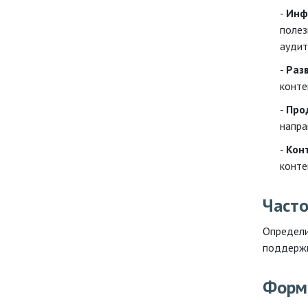
Инф
полез
аудит
Раз
конте
Про
напра
Кон
конте
Часто
Определи
поддержи
Форм