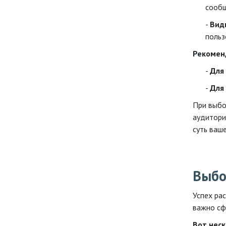
сообщ
Вид
польз
Рекомен
Для
Для
При выбо
аудитори
суть ваше
Выбо
Успех ра
важно сф
Вот неск