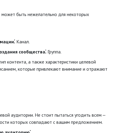
то может быть нежелательно для некоторых
рмации⁚
Канал.
создания сообщества⁚
Группа.
тип контента, а также характеристики целевой
писанием, которые привлекают внимание и отражают
евой аудитории. Не стоит пытаться угодить всем ‒
бности которых совпадают с вашим предложением.
ую аудиторию⁚