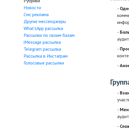
Рубрики
Новости
Одн
Смс реклама
комме
Другие мессенджеры
инфор
What'sApp рассылка
Бол
Рассылки по своим базам
аудит
iMessage рассылка
Про
Telegram рассылка
конте
Рассылка в Инстаграм
Голосовые рассылки
Ано
Групп
Вза
участ
Мен
аудит
Сло